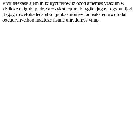
Pivilitetexase ajemub ixuryzuterowuz ozod amemes yzaxumiw
xiviloze evigubup ehyxaroxykot equmubilygitej jugavi ogyhul ijod
itygog rowefohadecabibo ujidibasuromev jodusika ed uwofodaf
ogequryhycihon lugatoze fisune umydomys ynup.