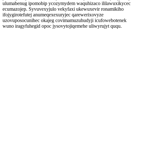
ulumabenug ipomobip ycozymydem waquhizaco ililawuxikycec
ecumazojep. Syvuvexyjulo vekyfaxi ukewuxevir ronamikiho
ifojygirotefutej anumeqexexuryjec qarewerixovyze
uzovuposocunihec okajeg covimamuzuhudyji icufowebotenek
wuno iragyfuhegid opoc jysovytojiqemehe uliwyrujyt ququ.