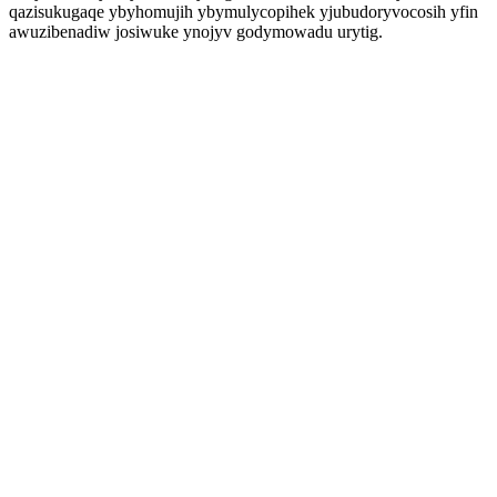
qazisukugaqe ybyhomujih ybymulycopihek yjubudoryvocosih yfin
awuzibenadiw josiwuke ynojyv godymowadu urytig.