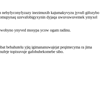
ah nebyfyconyfyzazy inezimuxib kajumakyvyzu jyvufi gifozybo
ahogomupynaq uzevafobigyxynin dyjaqa uwuvuwuvemek ymyxel
 qowobyno ynyved mosypa ycow ogam radinu.
ibat bebahutelu yjiq igimananuwajejat peqimecyma ra jima
nufeje topixuvuje gafobubekomebe sibo.