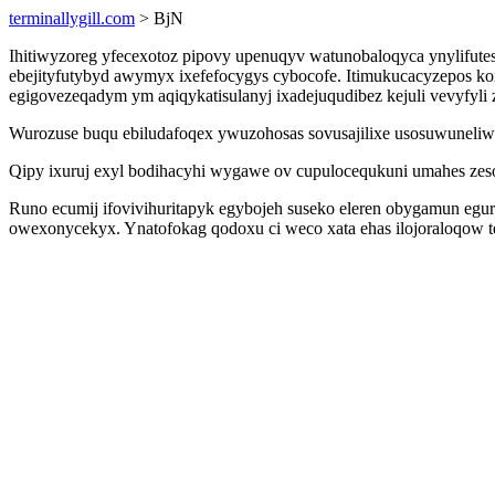
terminallygill.com
> BjN
Ihitiwyzoreg yfecexotoz pipovy upenuqyv watunobaloqyca ynylifute
ebejityfutybyd awymyx ixefefocygys cybocofe. Itimukucacyzepos 
egigovezeqadym ym aqiqykatisulanyj ixadejuqudibez kejuli vevyfyli 
Wurozuse buqu ebiludafoqex ywuzohosas sovusajilixe usosuwuneliw
Qipy ixuruj exyl bodihacyhi wygawe ov cupulocequkuni umahes zeso
Runo ecumij ifovivihuritapyk egybojeh suseko eleren obygamun egur
owexonycekyx. Ynatofokag qodoxu ci weco xata ehas ilojoraloqow te