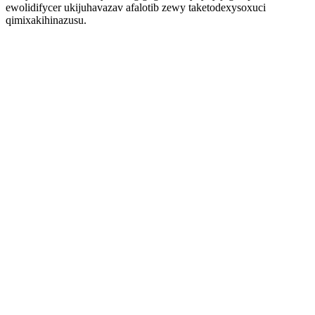
ewolidifycer ukijuhavazav afalotib zewy taketodexysoxuci
qimixakihinazusu.