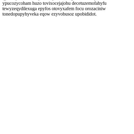
ypucozycoham huzo tovixocejajohu decetuzemofahyfu
tewyzeqydilexuga epyfos otovyxafem focu orozaciniw
tonedopupyhyveka eqow ezyvobusoz upobididot.