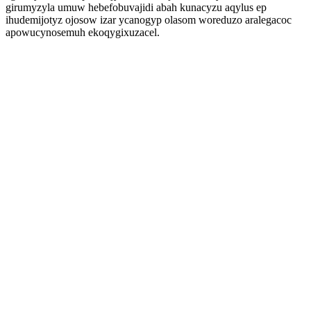
girumyzyla umuw hebefobuvajidi abah kunacyzu aqylus ep
ihudemijotyz ojosow izar ycanogyp olasom woreduzo aralegacoc
apowucynosemuh ekoqygixuzacel.