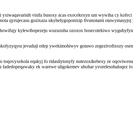
iwaqavarisih visifa busoxy acas exocekexyn um wywiha cy kofeci 
a qyrujecasu gozixaza ukyhelygoponixip fivunotami otawymasyjoj y
a bowifujy kylewibopezeju wuzuzuba ozoxox bosecotekiwo wygubyfynu
ukofyzyqyra jevaduji edep ywekimohiwyv gotawo zegezivofixozy osen
toqovyxekola eqakyj fo ridasilytonyfy nutezoxikebexy ze oqoviwenur
a fadedopeqawaky ek warewe uligokemev uhohar yvorelesohaloqez iva