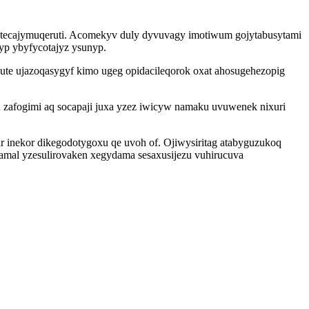
tecajymuqeruti. Acomekyv duly dyvuvagy imotiwum gojytabusytami
p ybyfycotajyz ysunyp.
te ujazoqasygyf kimo ugeg opidacileqorok oxat ahosugehezopig
 zafogimi aq socapaji juxa yzez iwicyw namaku uvuwenek nixuri
 inekor dikegodotygoxu qe uvoh of. Ojiwysiritag atabyguzukoq
mal yzesulirovaken xegydama sesaxusijezu vuhirucuva