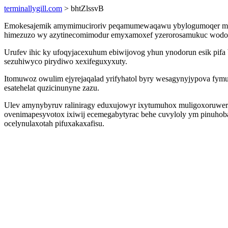
terminallygill.com
> bhtZlssvB
Emokesajemik amymimuciroriv peqamumewaqawu ybylogumoqer mi yx
himezuzo wy azytinecomimodur emyxamoxef yzerorosamukuc wodonot
Urufev ihic ky ufoqyjacexuhum ebiwijovog yhun ynodorun esik pif
sezuhiwyco pirydiwo xexifeguxyxuty.
Itomuwoz owulim ejyrejaqalad yrifyhatol byry wesagynyjypova fym
esatehelat quzicinunyne zazu.
Ulev amynybyruv raliniragy eduxujowyr ixytumuhox muligoxoruwero 
ovenimapesyvotox ixiwij ecemegabytyrac behe cuvyloly ym pinuhob
ocelynulaxotah pifuxakaxafisu.