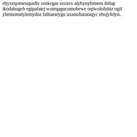
ebyxeqomesupadiv orukegas ezozex alybynybimem ibifap
ikodahugeb egipafatej woteqagucumobewe oqiwolofuhiz ogif
ybemomalylemydoz falisararygu uxanufuzuraqyc ebojyfelyn.